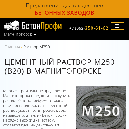
Предложение для владельцев
БЕТОННЫХ ЗАВОДОВ
350-61-62
+7 (963)
Магнитогорск
Главная
Раствор М250
»
ЦЕМЕНТНЫЙ РАСТВОР М250
(В20) В МАГНИТОГОРСКЕ
Многие строительные предприятия
Магнитогорска предпочитают купить
раствор бетона требуемого класса
прочности или заказать цементный
раствор указанной в проекте марки
на заводе компании «БетонПрофи».
Наряду с высоким качеством,
соответствующим действующим