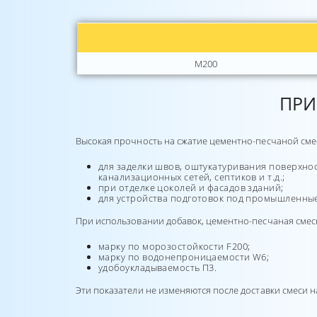
М200
ПРИ
Высокая прочность на сжатие цементно-песчаной смеси 
для заделки швов, оштукатуривания поверхност
канализационных сетей, септиков и т.д.;
при отделке цоколей и фасадов зданий;
для устройства подготовок под промышленны
При использовании добавок, цементно-песчаная смесь 
марку по морозостойкости F200;
марку по водонепроницаемости W6;
удобоукладываемость П3.
Эти показатели не изменяются после доставки смеси н