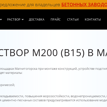
редложение для владельцев
БЕТОННЫХ ЗАВОД
РАСТВОР
ДОСТАВКА
ПРАЙС
СТАТЬИ
КОНТАКТЫ
ТВОР М200 (В15) В 
лощадках Магнитогорска при монтаже конструкций, устройстве подсти
дят материалы:
примесей;
оукладываемости, повышения морозостойкости, водонепроницаемости,
я цементно-песчаных составов предусматривается использование мо