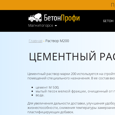
П
БЕТОН
Магнитогорск
Главная
Раствор М200
»
ЦЕМЕНТНЫЙ РАС
Цементный раствор марки 200 используется на стройп
помещений специального назначения. В ее состав вхо
цемент М 500;
мытый песок мелкой фракции, очищенный от 
вода.
Для увеличения дальности доставки, улучшения удоб
жизнеспособности, снижения температуры замерзани
пластифицирующих добавок.